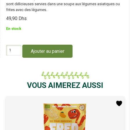
sont délicieuses servies dans une soupe aux légumes asiatiques ou
frites avec des légumes.
49,90
Dhs
En stock
quantité
Ajouter au panier
de
Diet
Food
Pâtes
Sarrasin
Soba
VOUS AIMEREZ AUSSI
250G