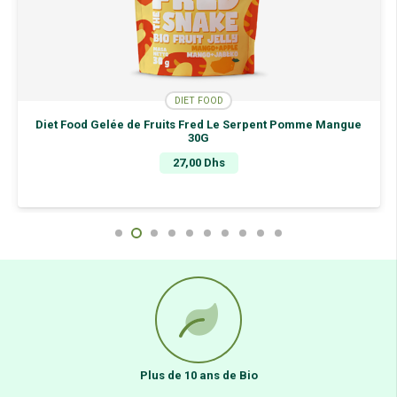
DIET FOOD
DI
uits Fred Le Serpent Pomme Mangue
Diet Food Gelée de Fruits
30G
27
27,00
Dhs
Plus de 10 ans de Bio