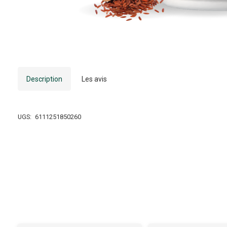
Description
Les avis
UGS:
6111251850260