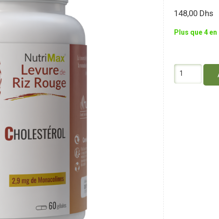
148,00
Dhs
Plus que 4 en
quantité
de
Nutrimax
Levure
de
Riz
Rouge
60
Gélules