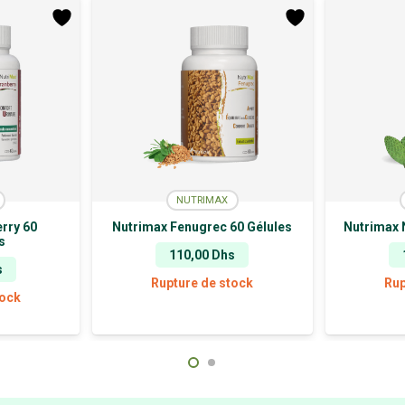
NUTRIMAX
rry 60
Nutrimax Fenugrec 60 Gélules
Nutrimax 
s
110,00
Dhs
s
Rupture de stock
Rup
tock