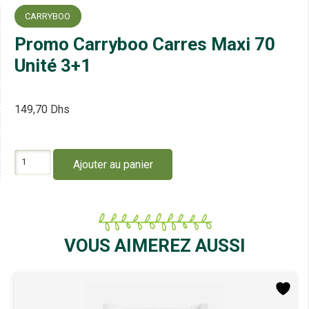
CARRYBOO
Promo Carryboo Carres Maxi 70
Unité 3+1
149,70
Dhs
quantité
Ajouter au panier
de
Promo
Carryboo
Carres
Maxi
70
VOUS AIMEREZ AUSSI
Unité
3+1
PROMO !
-15%