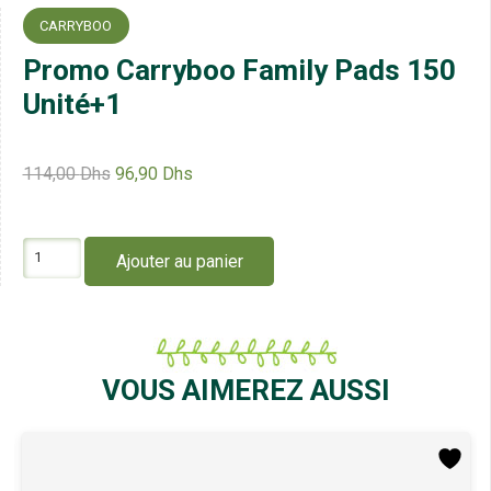
CARRYBOO
Promo Carryboo Family Pads 150
Unité+1
Le
Le
114,00
Dhs
96,90
Dhs
prix
prix
initial
actuel
était :
est :
quantité
Ajouter au panier
114,00 Dhs.
96,90 Dhs.
de
Promo
Carryboo
Family
Pads
150
VOUS AIMEREZ AUSSI
Unité+1