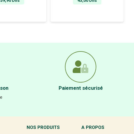
59,90
Dhs
45,00
Dhs
ison
Paiement sécurisé
re
NOS PRODUITS
A PROPOS