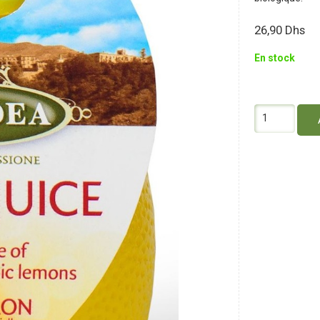
26,90
Dhs
En stock
quantité
de
La
Bio
Idea
Pur
Jus
de
Citron
200Ml