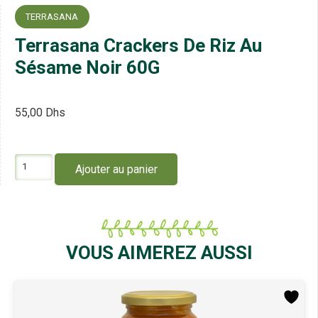
TERRASANA
Terrasana Crackers De Riz Au
Sésame Noir 60G
55,00
Dhs
quantité
Ajouter au panier
de
Terrasana
Crackers
De
Riz
Au
VOUS AIMEREZ AUSSI
Sésame
Noir
60G