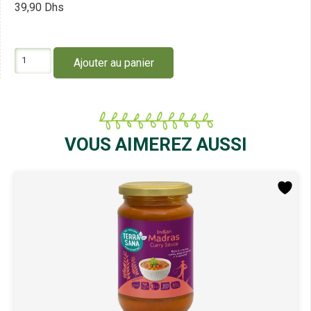
39,90
Dhs
quantité
Ajouter au panier
de
Terrasana
Nouilles
Instantanées
Miso
Champignons
VOUS AIMEREZ AUSSI
Shiitake
90G