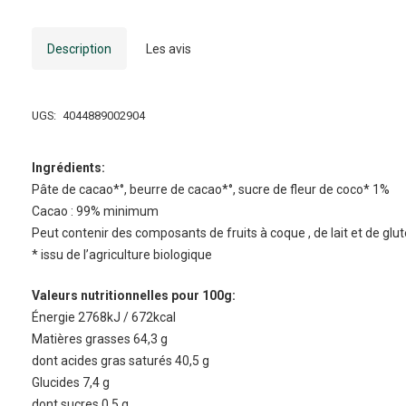
Description
Les avis
UGS:
4044889002904
Ingrédients:
Pâte de cacao*°, beurre de cacao*°, sucre de fleur de coco* 1%
Cacao : 99% minimum
Peut contenir des composants de fruits à coque , de lait et de glut
* issu de l’agriculture biologique
Valeurs nutritionnelles pour 100g:
Énergie 2768kJ / 672kcal
Matières grasses 64,3 g
dont acides gras saturés 40,5 g
Glucides 7,4 g
dont sucres 0,5 g