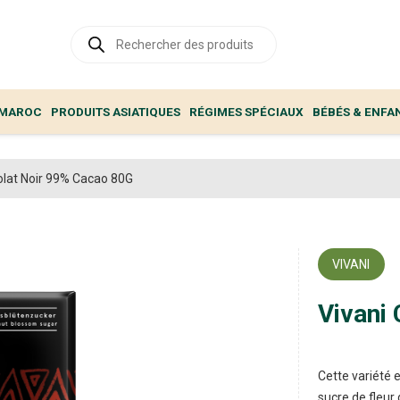
Recherche
de
produits
 MAROC
PRODUITS ASIATIQUES
RÉGIMES SPÉCIAUX
BÉBÉS & ENFA
olat Noir 99% Cacao 80G
VIVANI
Vivani
Cette variété 
sucre de fleur