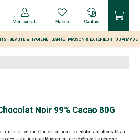
Mon compte
Ma liste
Contact
NTS
BEAUTÉ & HYGIÈNE
SANTÉ
MAISON & EXTÉRIEUR
OUM MADE
 Chocolat Noir 99% Cacao 80G
est raffinée avec une touche du précieux édulcorant alternatif au
 de coco, qui a une note légèrement caramélisée. Le reste se