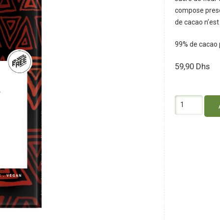
compose presq
de cacao n’est
99% de cacao p
59,90
Dhs
quantité
de
Vivani
Chocolat
Noir
99%
Cacao
80G