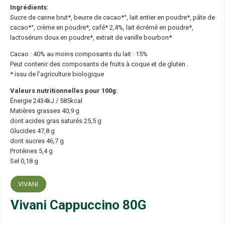
Ingrédients:
Sucre de canne brut*, beurre de cacao*°, lait entier en poudre*, pâte de
cacao*°, crème en poudre*, café* 2,4%, lait écrémé en poudre*,
lactosérum doux en poudre*, extrait de vanille bourbon*
Cacao : 40% au moins composants du lait : 15%
Peut contenir des composants de fruits à coque et de gluten .
* issu de l’agriculture biologique
Valeurs nutritionnelles pour 100g:
Énergie 2434kJ / 585kcal
Matières grasses 40,9 g
dont acides gras saturés 25,5 g
Glucides 47,8 g
dont sucres 46,7 g
Protéines 5,4 g
Sel 0,18 g
VIVANI
Vivani Cappuccino 80G