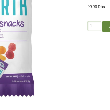
99,90
Dhs
quantité
de
Yum
Earth
Fruits
Snack
10*19.8G
Sans
Gluten