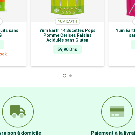
YUM EARTH
uits sans
Yum Earth 14 Sucettes Pops
Yum Earth
G
Pomme Cerises Raisins
sa
Acidulés sans Gluten
59,90
Dhs
tock
vraison à domicile
Paiement à la livra