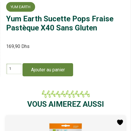
YUM EARTH
Yum Earth Sucette Pops Fraise
Pastèque X40 Sans Gluten
169,90
Dhs
quantité
Ajouter au panier
de
Yum
Earth
Sucette
Pops
Fraise
VOUS AIMEREZ AUSSI
Pastèque
X40
Sans
Gluten