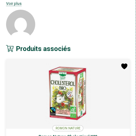
Les graisses de l’avocat sont également assez résistantes à
Voir plus
l’oxydation induite par la chaleur, ce qui fait de l’huile d’avocat un choix
sain et sûr pour la cuisine.
4. L’ avocat est chargé de fibres
Les fibres sont un autre élément nutritif dont l’avocat est relativement
riche. C’est une matière végétale indigeste qui peut contribuer à la
perte de poids, réduire les pics de glycémie et fortement liée à un
risque réduit de nombreuses maladies. Une portion de 100 grammes
Produits associés
d’avocat contient 7 grammes de fibres, soit 27 % de l’AJR.
5. Manger des avocats peut réduire les taux de cholestérol et de
triglycérides
Plusieurs études ont montré que les avocats peuvent :
Réduire le taux de cholestérol total de manière significative.
Réduire les triglycérides sanguins jusqu’à 20 %.
Diminuer le cholestérol LDL jusqu’à 22 %.
Augmenter le cholestérol HDL (le bon cholestérol) jusqu’à 11 %.
6. Leur teneur en matières grasses peut vous aider à absorber
les nutriments d’autres aliments d’origine végétale
En matière de nutriments, votre apport n’est pas la seule chose qui
compte. Vous devez également être en mesure d’absorber ces
nutriments – les déplacer de votre tube digestif vers votre corps, où ils
ROMON NATURE
peuvent être utilisés.