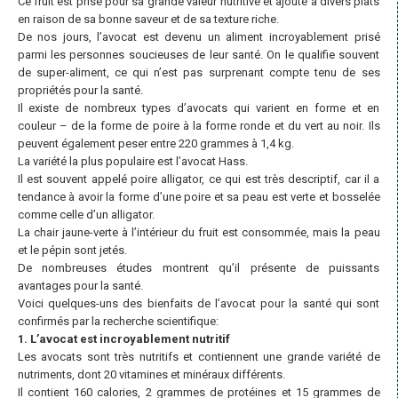
Ce fruit est prisé pour sa grande valeur nutritive et ajouté à divers plats
en raison de sa bonne saveur et de sa texture riche.
De nos jours, l’avocat est devenu un aliment incroyablement prisé
parmi les personnes soucieuses de leur santé. On le qualifie souvent
de super-aliment, ce qui n’est pas surprenant compte tenu de ses
propriétés pour la santé.
Il existe de nombreux types d’avocats qui varient en forme et en
couleur – de la forme de poire à la forme ronde et du vert au noir. Ils
peuvent également peser entre 220 grammes à 1,4 kg.
La variété la plus populaire est l’avocat Hass.
Il est souvent appelé poire alligator, ce qui est très descriptif, car il a
tendance à avoir la forme d’une poire et sa peau est verte et bosselée
comme celle d’un alligator.
La chair jaune-verte à l’intérieur du fruit est consommée, mais la peau
et le pépin sont jetés.
De nombreuses études montrent qu’il présente de puissants
avantages pour la santé.
Voici quelques-uns des bienfaits de l’avocat pour la santé qui sont
confirmés par la recherche scientifique:
1. L’avocat est incroyablement nutritif
Les avocats sont très nutritifs et contiennent une grande variété de
nutriments, dont 20 vitamines et minéraux différents.
Il contient 160 calories, 2 grammes de protéines et 15 grammes de