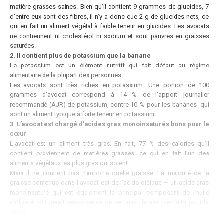
matière grasses saines. Bien qu’il contient 9 grammes de glucides, 7
d’entre eux sont des fibres, il n’y a donc que 2 g de glucides nets, ce
qui en fait un aliment végétal à faible teneur en glucides. Les avocats
ne contiennent ni cholestérol ni sodium et sont pauvres en graisses
saturées.
2. Il contient plus de potassium que la banane
Le potassium est un élément nutritif qui fait défaut au régime
alimentaire de la plupart des personnes.
Les avocats sont très riches en potassium. Une portion de 100
grammes d’avocat correspond à 14 % de l’apport journalier
recommandé (AJR) de potassium, contre 10 % pour les bananes, qui
sont un aliment typique à forte teneur en potassium.
3. L’avocat est chargé d’acides gras monoinsaturés bons pour le
cœur
L’avocat est un aliment très gras. En fait, 77 % des calories qu’il
contient proviennent de matières grasses, ce qui en fait l’un des
aliments végétaux les plus gras qui soient.
Mais il ne contient pas n’importe quelle graisse. La majorité de la
graisse contenue dans l’avocat est de l’acide oléique – un acide gras
monoinsaturé qui est également le principal composant de l’huile
d’olive et qui serait responsable de certains de ses bienfaits pour la
santé.