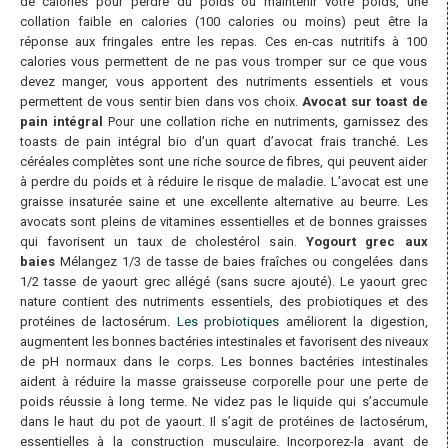
de calories pour perdre du poids ou maintenir votre poids, une
collation faible en calories (100 calories ou moins) peut être la
réponse aux fringales entre les repas. Ces en-cas nutritifs à 100
calories vous permettent de ne pas vous tromper sur ce que vous
devez manger, vous apportent des nutriments essentiels et vous
permettent de vous sentir bien dans vos choix.
Avocat sur toast de
pain intégral
Pour une collation riche en nutriments, garnissez des
toasts de pain intégral bio d’un quart d’avocat frais tranché. Les
céréales complètes sont une riche source de fibres, qui peuvent aider
à perdre du poids et à réduire le risque de maladie. L’avocat est une
graisse insaturée saine et une excellente alternative au beurre. Les
avocats sont pleins de vitamines essentielles et de bonnes graisses
qui favorisent un taux de cholestérol sain.
Yogourt grec aux
baies
Mélangez 1/3 de tasse de baies fraîches ou congelées dans
1/2 tasse de yaourt grec allégé (sans sucre ajouté). Le yaourt grec
nature contient des nutriments essentiels, des probiotiques et des
protéines de lactosérum.
Les probiotiques
améliorent la digestion,
augmentent les bonnes bactéries intestinales et favorisent des niveaux
de pH normaux dans le corps. Les bonnes bactéries intestinales
aident à réduire la masse graisseuse corporelle pour une perte de
poids réussie à long terme. Ne videz pas le liquide qui s’accumule
dans le haut du pot de yaourt. Il s’agit de protéines de lactosérum,
essentielles à la construction musculaire. Incorporez-la avant de