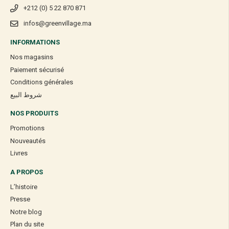
Produits associés
+212 (0) 5 22 870 871
infos@greenvillage.ma
[yith_wc_productslider id=9990000034128] Share on facebook
Facebook
INFORMATIONS
Share on linkedin
LinkedIn
Nos magasins
Share on pinterest
Paiement sécurisé
Pinterest
Conditions générales
Share on telegram
شروط البيع
Telegram
NOS PRODUITS
Promotions
Nouveautés
Livres
A PROPOS
L’histoire
Presse
Notre blog
Plan du site