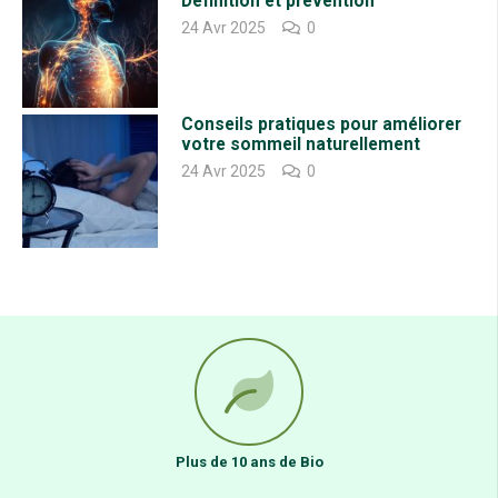
Définition et prévention
cela ne fait pas partie de votre expérience alimentaire, cela peut être
24 Avr 2025
0
inconfortable”, dit-elle. “Utilisez une approche progressive où vous en
mettez plus dans les soupes, les sandwichs et les smoothies, par
exemple. Essayez simplement d’en mettre un peu plus chaque
semaine jusqu’à ce que vous soyez au-dessus de la quantité
Conseils pratiques pour améliorer
recommandée.”
votre sommeil naturellement
Ce que cela signifie pour vous
24 Avr 2025
0
En plus de leurs nombreux avantages pour la santé, les fruits et
légumes peuvent également offrir un certain soulagement au stress,
probablement en raison de la diminution des niveaux d’inflammation.
Plus de 10 ans de Bio