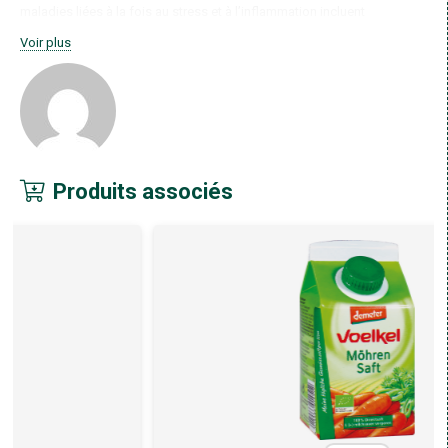
maladies liées à la fois au stress et à l’inflammation incluent
Les dysfonctionnements cardiovasculaires
Voir plus
Le cancer
Le diabète
Les syndromes auto-immuns
La dépression et l’anxiété
“Les antioxydants présents dans les fruits et légumes peuvent
contribuer à réduire cette inflammation”, a déclaré Li. “En manger plus
fréquemment peut être une bonne partie d’un plan de gestion du
Produits associés
stress”.
Les prochaines étapes
Lorsqu’il s’agit d’incorporer plus de fruits et de légumes dans votre
alimentation, de nombreuses personnes ont du mal à leur donner un
coup de pouce significatif, selon Maggie Ward, RDN, directrice
nutritionnelle de The Ultra Wellness Center à Lenox, Mass.
Souvent, les individus pensent qu’il faut changer radicalement de
régime pour adopter une alimentation à base de plantes, mais elle
suggère qu’il est en fait préférable d’y aller doucement et d’ajouter des
fruits et des légumes progressivement.
“Chaque fois que vous faites un changement alimentaire assez
important, votre corps a besoin de temps pour s’adapter”, dit-elle. “Si