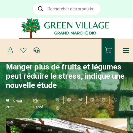
Recherche
de
produits
Manger plus de fruits et légumes
peut réduire le stress, indique une
nouvelle étude
16 mai
2022
Santé