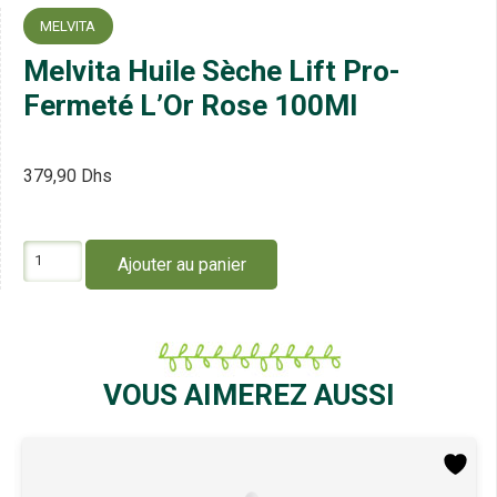
MELVITA
Melvita Huile Sèche Lift Pro-
Fermeté L’Or Rose 100Ml
379,90
Dhs
quantité
Ajouter au panier
de
Melvita
Huile
Sèche
Lift
Pro-
VOUS AIMEREZ AUSSI
Fermeté
L'Or
Rose
100Ml