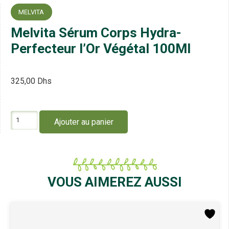
MELVITA
Melvita Sérum Corps Hydra-
Perfecteur l’Or Végétal 100Ml
325,00
Dhs
quantité
Ajouter au panier
de
Melvita
Sérum
Corps
Hydra-
Perfecteur
VOUS AIMEREZ AUSSI
l’Or
Végétal
100Ml