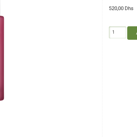
520,00
Dhs
quantité
de
Melvita
Sérum
Expert
Rides
&
Eclat
Argan
Bio
Active
30Ml