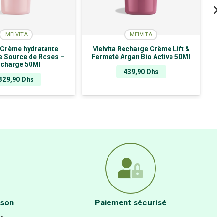
MELVITA
MELVITA
 Crème hydratante
Melvita Recharge Crème Lift &
e Source de Roses –
Fermeté Argan Bio Active 50Ml
charge 50Ml
439,90
Dhs
329,90
Dhs
ison
Paiement sécurisé