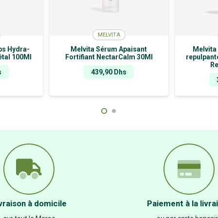
MELVITA
ps Hydra-
Melvita Sérum Apaisant
Melvita
étal 100Ml
Fortifiant NectarCalm 30Ml
repulpant
Re
s
439,90
Dhs
vraison à domicile
Paiement à la livra