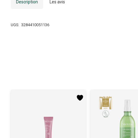
Description
Les avis
UGS:
3284410051136