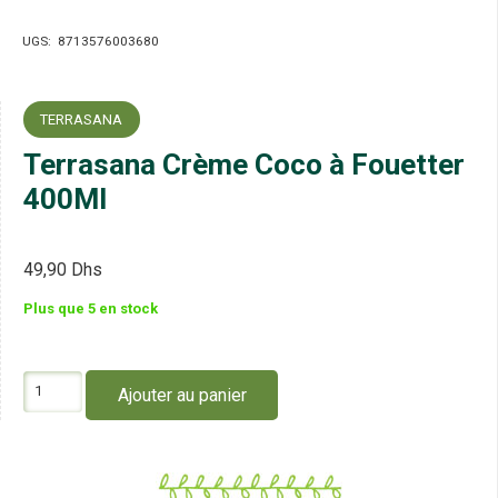
UGS:
8713576003680
TERRASANA
Terrasana Crème Coco à Fouetter
400Ml
49,90
Dhs
Plus que 5 en stock
quantité
Ajouter au panier
de
Terrasana
Crème
Coco
à