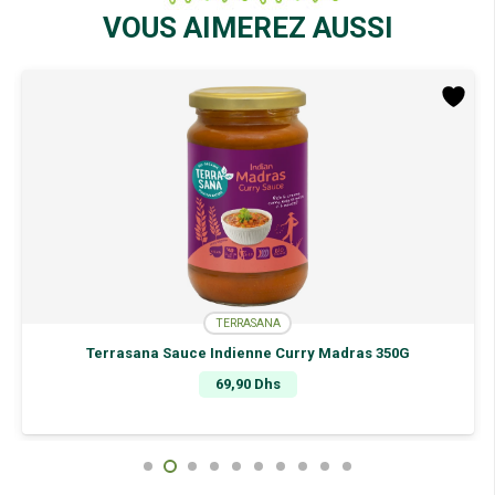
Fouetter
VOUS AIMEREZ AUSSI
400Ml
TERRASANA
Terrasana Sauce Indienne Curry Madras 350G
69,90
Dhs