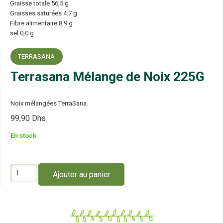
Graisse totale 56,5 g
Graisses saturées 4.7 g
Fibre alimentaire 8,9 g
sel 0,0 g
TERRASANA
Terrasana Mélange de Noix 225G
Noix mélangées TerraSana.
99,90
Dhs
En stock
quantité
Ajouter au panier
de
Terrasana
Mélange
de
Noix