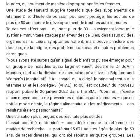
lourdes, qui touchent de manière disproportionnée les femmes.
Une étude de Harvard suggère toutefois que des suppléments de
vitamine D et d’huile de poisson pourraient protéger les adultes de
plus de 50 ans contre le développement de troubles auto-immunes.
Toutes ces affections – qui sont plus de 80 – surviennent lorsque le
système immunitaire attaque par erreur des cellules, des tissus ou des
organes sains. Leurs symptômes varient, mais peuvent inclure des
douleurs, de la fatigue, des problèmes de peau et d’autres problèmes
chroniques.
“Nous avons été surpris qu’un signal de bienfaits puisse émerger pour
un groupe de maladies aussi large et varié”, déclare le Dr JoAnn
Manson, chef de la division de médecine préventive au Brigham and
Women’s Hospital affilié à Harvard, qui a dirigé le principal test sur la
vitamine D et les oméga-3 (VITAL) et qui est coauteur du nouveau
rapport, publié le 26 janvier 2022 dans The BMJ. “Comme il n’existe
aucun moyen connu de prévenir les maladies auto-immunes – que ce
soit le mode de vie, le régime alimentaire ou les médicaments – ces
résultats étaient passionnants.”
Une utilisation plus longue, des résultats plus solides
L’essai contrôlé randomisé – considéré comme la référence en
matière de recherche – a porté sur 25 871 adultes âgés de plus de 50
ans, de races diverses, qui ont été répartis en quatre groupes. Les